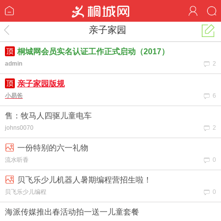
亲子家园
桐城网会员实名认证工作正式启动（2017）
admin
2
亲子家园版规
小易爸
6
售：牧马人四驱儿童电车
johns0070
2
一份特别的六一礼物
流水听香
0
贝飞乐少儿机器人暑期编程营招生啦！
贝飞乐少儿编程
0
海派传媒推出春活动拍一送一儿童套餐