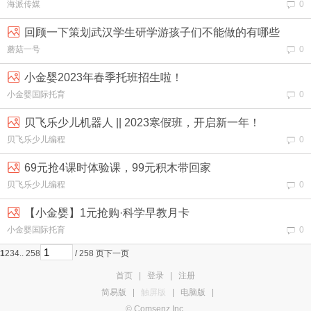
海派传媒
0
回顾一下策划武汉学生研学游孩子们不能做的有哪些
蘑菇一号
0
小金婴2023年春季托班招生啦！
小金婴国际托育
0
贝飞乐少儿机器人 || 2023寒假班，开启新一年！
贝飞乐少儿编程
0
69元抢4课时体验课，99元积木带回家
贝飞乐少儿编程
0
【小金婴】1元抢购·科学早教月卡
小金婴国际托育
0
1
2
3
4
.. 258
/ 258 页
下一页
首页
|
登录
|
注册
简易版
|
触屏版
|
电脑版
|
© Comsenz Inc.