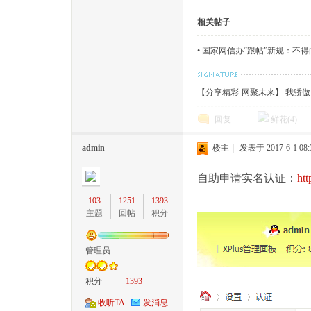
相关帖子
•
国家网信办“跟帖”新规：不
【分享精彩·网聚未来】 我骄
回复
鲜花(
4
)
admin
楼主
|
发表于 2017-6-1 08:
自助申请实名认证：
ht
103
1251
1393
主题
回帖
积分
管理员
积分
1393
收听TA
发消息