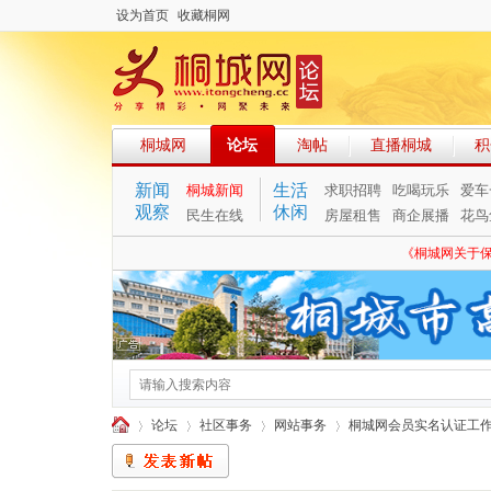
设为首页
收藏桐网
桐城网
论坛
淘帖
直播桐城
积
新闻
生活
桐城新闻
求职招聘
吃喝玩乐
爱车
观察
休闲
民生在线
房屋租售
商企展播
花鸟
《桐城网关于
论坛
社区事务
网站事务
桐城网会员实名认证工作