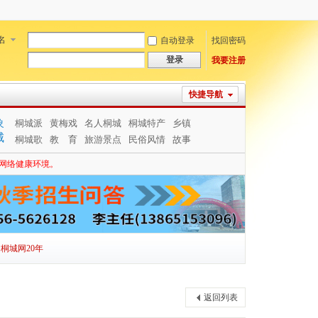
名
自动登录
找回密码
登录
我要注册
快捷导航
象
桐城派
黄梅戏
名人桐城
桐城特产
乡镇
城
桐城歌
教 育
旅游景点
民俗风情
故事
网络健康环境。
桐城网20年
返回列表