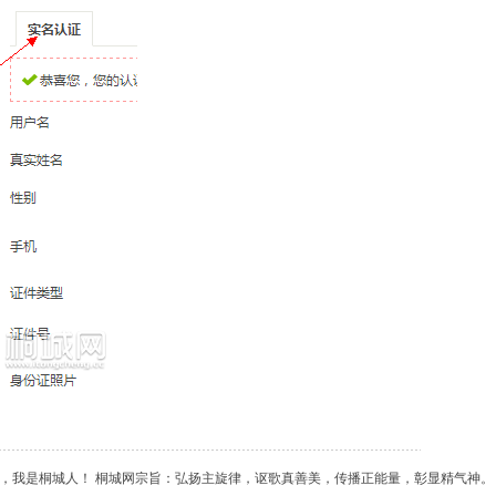
傲，我是桐城人！ 桐城网宗旨：弘扬主旋律，讴歌真善美，传播正能量，彰显精气神。