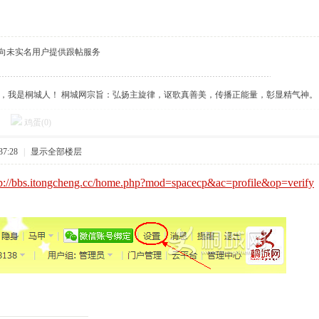
得向未实名用户提供跟帖服务
傲，我是桐城人！ 桐城网宗旨：弘扬主旋律，讴歌真善美，传播正能量，彰显精气神。
鸡蛋(
0
)
37:28
|
显示全部楼层
tp://bbs.itongcheng.cc/home.php?mod=spacecp&ac=profile&op=verify