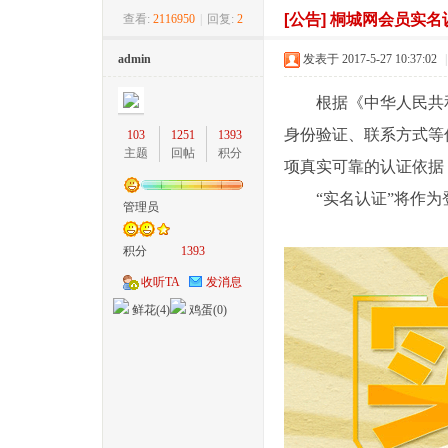
[公告]
桐城网会员实名认
查看:
2116950
|
回复:
2
桐
»
›
›
›
admin
发表于 2017-5-27 10:37:02
|
根据《中华人民共和
身份验证、联系方式等
103
1251
1393
主题
回帖
积分
项真实可靠的认证依据
“实名认证”将作为
管理员
城
积分
1393
收听TA
发消息
鲜花(
4
)
鸡蛋(
0
)
网