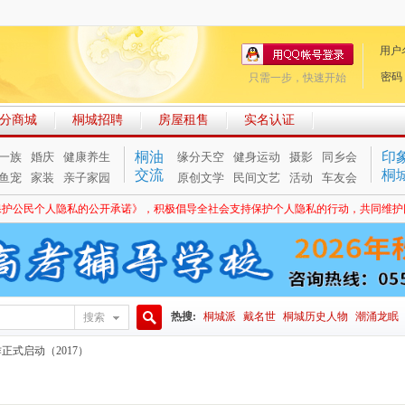
用户
密码
只需一步，快速开始
分商城
桐城招聘
房屋租售
实名认证
桐油
印
一族
婚庆
健康养生
缘分天空
健身运动
摄影
同乡会
交流
桐
鱼宠
家装
亲子家园
原创文学
民间文艺
活动
车友会
保护公民个人隐私的公开承诺》，积极倡导全社会支持保护个人隐私的行动，共同维护
热搜:
桐城派
戴名世
桐城历史人物
潮涌龙眠
搜索
搜
正式启动（2017）