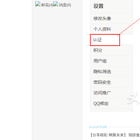
鲜花(
4
)
鸡蛋(
0
)
【分享精彩·网聚未来】 我骄