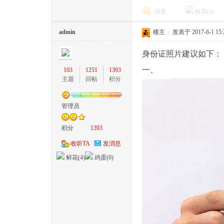
回复
鲜花(
4
)
admin
楼主
|
发表于 2017-6-1 15:
身份证照片建议如下：
一、
103
1251
1393
主题
回帖
积分
管理员
积分
1393
收听TA
发消息
鲜花(
4
)
鸡蛋(
0
)