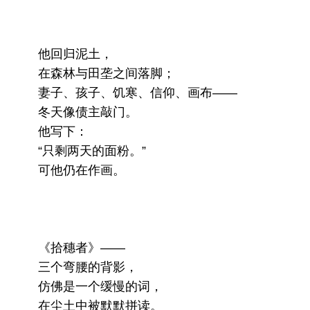
他回归泥土，
在森林与田垄之间落脚；
妻子、孩子、饥寒、信仰、画布——
冬天像债主敲门。
他写下：
“只剩两天的面粉。”
可他仍在作画。
《拾穗者》——
三个弯腰的背影，
仿佛是一个缓慢的词，
在尘土中被默默拼读。