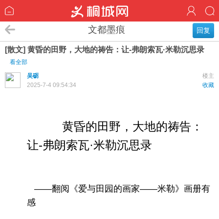
文都墨痕
回复
[散文] 黄昏的田野，大地的祷告：让-弗朗索瓦·米勒沉思录
看全部
吴砺
楼主
2025-7-4 09:54:34
收藏
黄昏的田野，大地的祷告：
让-弗朗索瓦·米勒沉思录
——翻阅《爱与田园的画家——米勒》画册有
感