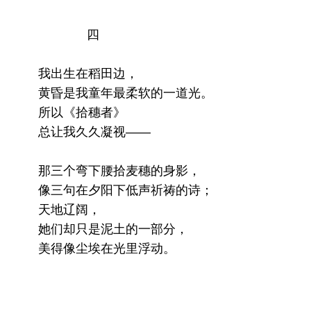
四
我出生在稻田边，
黄昏是我童年最柔软的一道光。
所以《拾穗者》
总让我久久凝视——
那三个弯下腰拾麦穗的身影，
像三句在夕阳下低声祈祷的诗；
天地辽阔，
她们却只是泥土的一部分，
美得像尘埃在光里浮动。