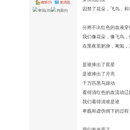
收听TA
发消息
囚禁了花朵，飞鸟，和
鲜花(
20
)
鸡蛋(
0
)
分辨不出红色的血液穿
我们像花朵，像飞鸟，
在黑夜里躬身，匍匐，
是谁捧出了星星
是谁捧出了月亮
千万匹黑马躁动
看得清红色的血流动辽
我们看得清谁是谁
卑贱和虚伪倒下的过程
我们有光亮了