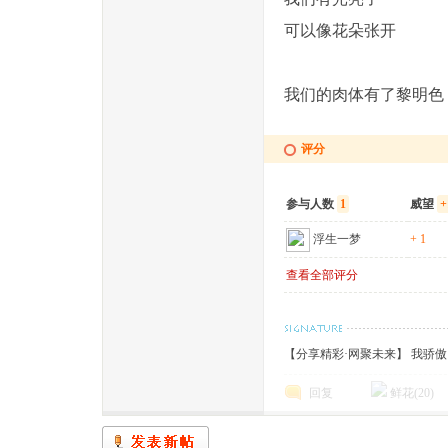
可以像花朵张开
我们的肉体有了黎明色
评分
参与人数
1
威望
+
浮生一梦
+ 1
查看全部评分
【分享精彩·网聚未来】 我骄
回复
鲜花(
20
)