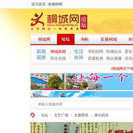
设为首页
收藏桐网
桐城网
论坛
淘帖
直播桐城
积
新闻
生活
桐城新闻
求职招聘
吃喝玩乐
爱车
观察
休闲
民生在线
房屋租售
商企展播
花鸟
《桐城网关于
论坛
文艺广场
文都墨痕
捧出的光