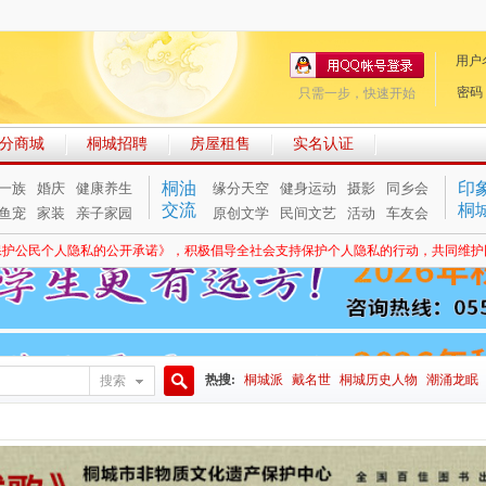
用户
密码
只需一步，快速开始
分商城
桐城招聘
房屋租售
实名认证
桐油
印
一族
婚庆
健康养生
缘分天空
健身运动
摄影
同乡会
交流
桐
鱼宠
家装
亲子家园
原创文学
民间文艺
活动
车友会
保护公民个人隐私的公开承诺》，积极倡导全社会支持保护个人隐私的行动，共同维护
热搜:
桐城派
戴名世
桐城历史人物
潮涌龙眠
搜索
搜