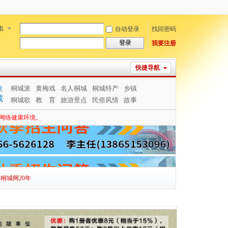
名
自动登录
找回密码
登录
我要注册
快捷导航
象
桐城派
黄梅戏
名人桐城
桐城特产
乡镇
城
桐城歌
教 育
旅游景点
民俗风情
故事
网络健康环境。
桐城网20年