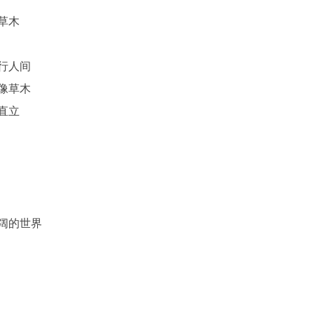
草木
行人间
像草木
直立
阔的世界