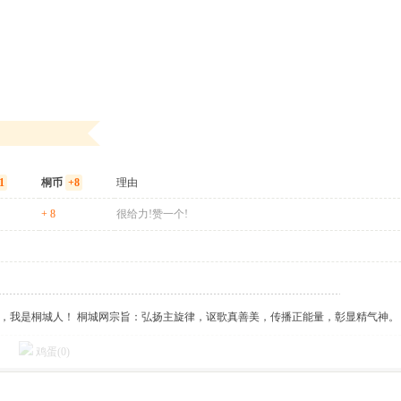
1
桐币
+8
理由
+ 8
很给力!赞一个!
傲，我是桐城人！ 桐城网宗旨：弘扬主旋律，讴歌真善美，传播正能量，彰显精气神。
鸡蛋(
0
)