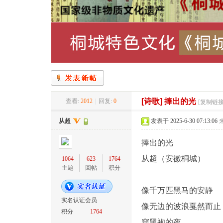
桐
»
›
›
›
[诗歌]
捧出的光
查看:
2012
|
回复:
0
[复制链接
城
从超
发表于 2025-6-30 07:13:06
捧出的光
从超（安徽桐城）
1064
623
1764
主题
回帖
积分
像千万匹黑马的安静
实名认证会员
像无边的波浪戛然而止
积分
1764
网
穿黑袍的夜