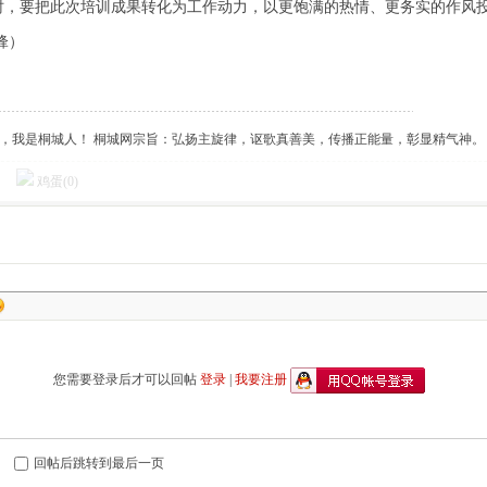
时，要把此次培训成果转化为工作动力，以更饱满的热情、更务实的作风
锋）
傲，我是桐城人！ 桐城网宗旨：弘扬主旋律，讴歌真善美，传播正能量，彰显精气神。
鸡蛋(
0
)
您需要登录后才可以回帖
登录
|
我要注册
回帖后跳转到最后一页