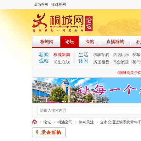
设为首页
收藏桐网
桐城网
论坛
淘帖
直播桐城
积
新闻
生活
桐城新闻
求职招聘
吃喝玩乐
爱车
观察
休闲
民生在线
房屋租售
商企展播
花鸟
《桐城网关于
论坛
桐油空间
热点关注
全市交通运输系统青年