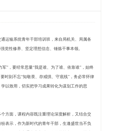
市交通运输系统青年干部培训班，来自局机关、局属各
加强党性修养、坚定理想信念、锤炼干事本领。
力军”，要经常思量“我是谁、为了谁、依靠谁”，始终
要时刻不忘“知敬畏、存戒惧、守底线”，务必常怀律
、学以致用，切实把学习成果转化为谋划工作的思
多个方面，课程内容既注重理论深度解析，又结合交
纷纷表示，作为新时代的青年干部，生逢盛世当不负