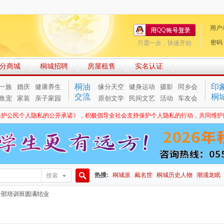
用户
密码
只需一步，快速开始
分商城
桐城招聘
房屋租售
实名认证
桐油
印
一族
婚庆
健康养生
缘分天空
健身运动
摄影
同乡会
交流
桐
鱼宠
家装
亲子家园
原创文学
民间文艺
活动
车友会
保护公民个人隐私的公开承诺》，积极倡导全社会支持保护个人隐私的行动，共同维护
热搜:
桐城派
戴名世
桐城历史人物
潮涌龙眠
搜索
搜
干部培训班圆满结业