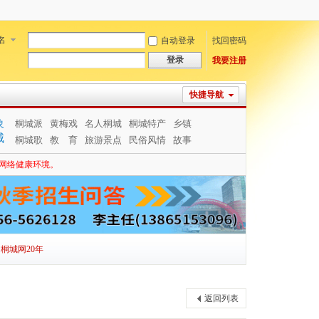
名
自动登录
找回密码
登录
我要注册
快捷导航
象
桐城派
黄梅戏
名人桐城
桐城特产
乡镇
城
桐城歌
教 育
旅游景点
民俗风情
故事
网络健康环境。
桐城网20年
返回列表