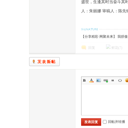
盛世，生逢其时当奋斗其
人：朱丽娜 审稿人：陈先
【分享精彩·网聚未来】 我骄
回复
鲜花(
7
)
回帖并转播
发表回复