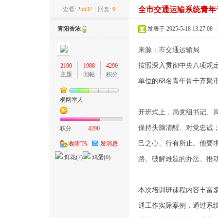
全市交通运输系统青年
查看:
25532
|
回复:
0
桐
»
›
›
›
青阳香浓
发表于 2025-5-18 13:27:08
|
来源：市交通运输局
按照深入贯彻中央八项规定
2100
1988
4290
主题
回帖
积分
单位的68名青年骨干齐聚
桐网举人
城
开班式上，局党组书记、局
保持头脑清醒、对党忠诚；
积分
4290
己之心、行有所止。他要
收听TA
发消息
鲜花(
7
)
鸡蛋(
0
)
路、破解难题的办法、推
本次培训班课程内容丰富
通工作实际案例，通过系
网