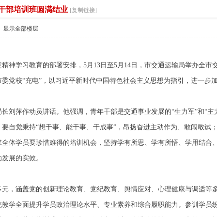
干部培训班圆满结业
索
[复制链接]
显示全部楼层
精神学习教育的部署安排，5月13日至5月14日，市交通运输局举办全
市委党校“充电”，以习近平新时代中国特色社会主义思想为指引，进一步
长刘萍作动员讲话。他强调，青年干部是交通事业发展的“生力军”和“主
要自觉秉持“想干事、能干事、干成事”，昂扬奋进主动作为、敢闯敢试；
求全体学员要珍惜难得的培训机会，坚持学有所思、学有所悟、学用结合
动发展的实效。
多元，涵盖党的创新理论教育、党纪教育、舆情应对、心理健康与调适等
统教学全面提升学员政治理论水平、专业素养和综合履职能力。参训学员