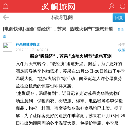
桐城电商
回复
[电商快讯] 掘金“暖经济“，苏果 “热辣火锅节”邀您开涮
看全
部
苏果桐城盛唐店
楼主
2017-11-17 14:37:31
收藏
掘金“暖经济“，苏果 “热辣火锅节”邀您开涮
入冬后天气转冷，“暖经济”迅速升温。据悉，为了更好的
满足顾客换季购物需求，苏果在11月15日-28日推出了冬季
温暖大促、“热辣火锅节”等活动，向圣诞老人许心愿赢芬
兰往返
机票的惊喜也即将来袭。
“惠聚暖冬，温暖价到”，近日记者走访苏果光华路购物广
场注意到，保暖内衣、羽绒服、棉袜、电热毯等冬季保暖
商品，枸杞、桂圆、燕窝等秋冬滋补食品均已上架。据了
解，为了让顾客更好的迎接冬季寒潮，苏果在11月15日-28
日推出为期两周的冬季温暖大促。包括护手霜、冬季服