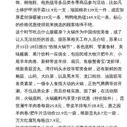
饰、棉拖鞋、电热毯等多品类冬季商品参与活动，比如凡
士林护甲润手霜12.9元一支，瑞固棉衣139元一件，成宏加
厚柔丝保暖被159元一条，鸭鸭电热毯149.9元一条。贴心
的价格优惠使得前来挑选的顾客络绎不绝。
这个时节吃点什么最暖身？火锅作为中国传统美食，成了
让人无法抗拒的首选。据苏果相关工作人员介绍，苏果11
月15日-28日推出“热辣火锅节”，各色底料、荤素食材、美
味蘸酱、果汁饮料一应俱全，包括民维大牧汗肥牛片、小
尾羊羊肉卷、新鲜带皮羊排、扇贝、鱼极蟹膏宝/龙虾球、
维新香菇贡丸、湾仔码头水饺等荤类食材，还有新鲜的杏
鲍菇、山药、大白菜，以及黑木耳、龙口粉丝、油面筋等
各类素菜，一顿令人食指大动的火锅，正热气腾腾等你开
涮。不仅品类众多，而且价格实惠。据了解，在活动期
间，火锅底料、火锅蘸料均享受7折优惠（特价除外）。昆
世澜牛羊肉卷每袋25.8元，带皮羊排每斤28.8元，惠之园
羊肉卷/肥牛片活动价22.9元一袋，唯新贡丸8.7元一袋，
万方红腐乳每瓶仅7.9元。