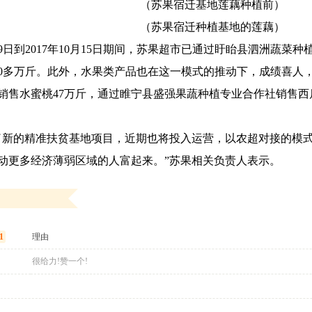
（苏果宿迁基地莲藕种植前）
（苏果宿迁种植基地的莲藕）
1月9日到2017年10月15日期间，苏果超市已通过盱眙县泗洲蔬菜
90多万斤。此外，水果类产品也在这一模式的推动下，成绩喜人
销售水蜜桃47万斤，通过睢宁县盛强果蔬种植专业合作社销售西
了新的精准扶贫基地项目，近期也将投入运营，以农超对接的模
动更多经济薄弱区域的人富起来。”苏果相关负责人表示。
1
理由
很给力!赞一个!