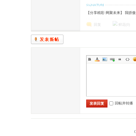
【分享精彩·网聚未来】 我骄
回复
鲜花(
0
)
回帖并转播
发表回复
C