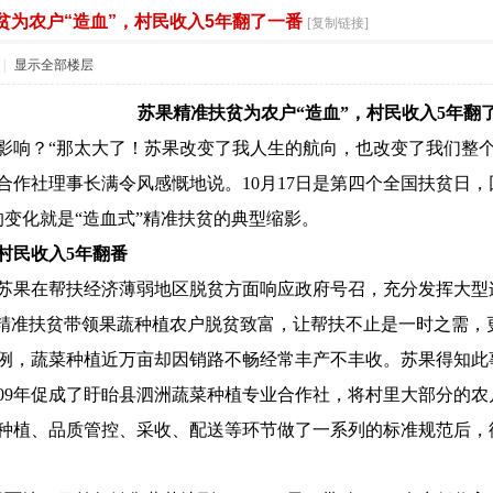
贫为农户“造血”，村民收入5年翻了一番
索
[复制链接]
|
显示全部楼层
苏果精准扶贫为农户“造血”，村民收入5年翻
影响？“那太大了！苏果改变了我人生的航向，也改变了我们整
合作社理事长满令风感慨地说。10月17日是第四个全国扶贫日
的变化就是“造血式”精准扶贫的典型缩影。
村民收入5年翻番
苏果在帮扶经济薄弱地区脱贫方面响应政府号召，充分发挥大型
的精准扶贫带领果蔬种植农户脱贫致富，让帮扶不止是一时之需，
例，蔬菜种植近万亩却因销路不畅经常丰产不丰收。苏果得知此
009年促成了盱眙县泗洲蔬菜种植专业合作社，将村里大部分的
种植、品质管控、采收、配送等环节做了一系列的标准规范后，