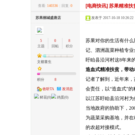
[电商快讯]
苏果精准扶
查看:
140336
|
回复:
0
桐
»
›
›
›
苏果桐城盛唐店
发表于 2017-10-18 10:26:22
苏果对你的生活有什么
5
0
8
主题
回帖
积分
记、泗洲蔬菜种植专业
盱眙县沿河村这8年来
文都童生
城
造血式精准扶贫，带动
记者了解到，近年来，
积分
8
会责任，以“造血式”
收听TA
发消息
鲜花(
0
)
鸡蛋(
0
)
以江苏盱眙县沿河村为
当地政府的协助下，2
为蔬菜采购基地，并在
的农超对接模式。
网