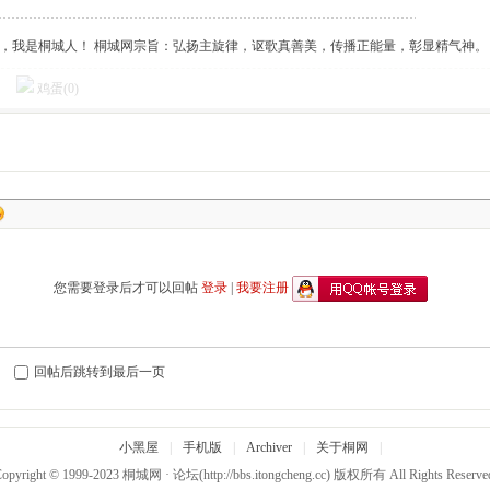
傲，我是桐城人！ 桐城网宗旨：弘扬主旋律，讴歌真善美，传播正能量，彰显精气神。
鸡蛋(
0
)
您需要登录后才可以回帖
登录
|
我要注册
回帖后跳转到最后一页
小黑屋
|
手机版
|
Archiver
|
关于桐网
|
opyright © 1999-2023
桐城网 · 论坛
(http://bbs.itongcheng.cc) 版权所有 All Rights Reserve