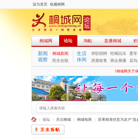
设为首页
收藏桐网
桐城网
论坛
淘帖
直播桐城
积
新闻
生活
桐城新闻
求职招聘
吃喝玩乐
爱车
观察
休闲
民生在线
房屋租售
商企展播
花鸟
《桐城网关于
论坛
关注桐城
桐城电商
苏果精准扶贫为农户“造