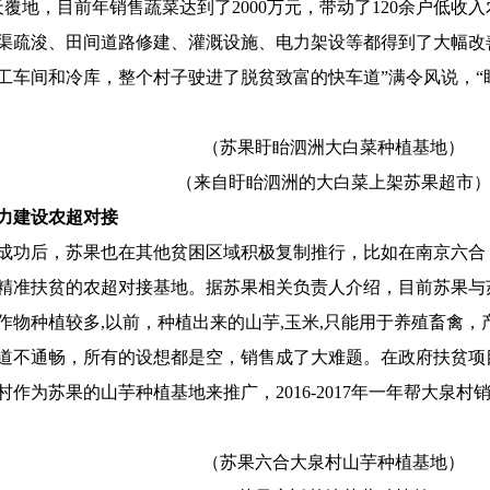
天覆地，目前年销售蔬菜达到了2000万元，带动了120余户低
渠疏浚、田间道路修建、灌溉设施、电力架设等都得到了大幅改
工车间和冷库，整个村子驶进了脱贫致富的快车道”满令风说，“
（苏果盱眙泗洲大白菜种植基地）
（来自盱眙泗洲的大白菜上架苏果超市
力建设农超对接
成功后，苏果也在其他贫困区域积极复制推行，比如在南京六合
精准扶贫的农超对接基地。据苏果相关负责人介绍，目前苏果与
作物种植较多,以前，种植出来的山芋,玉米,只能用于养殖畜禽
道不通畅，所有的设想都是空，销售成了大难题。在政府扶贫项
作为苏果的山芋种植基地来推广，2016-2017年一年帮大泉村销售
（苏果六合大泉村山芋种植基地）