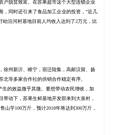
收入农户脱贫致富。在苏果超市这个大型连锁企业
善，同时还引来了食品加工企业的投资，“近几
盱眙沿河村基地目前人均收入达到了2万元，比
）
，徐州新沂、睢宁，宿迁陆集，高邮汉留、扬
苏北等多家合作社的供销合作稳定有序。
，产生的效益微乎其微。要想带动农民增收，加
目带动下，苏果生鲜基地开发部来到大泉村，
山芋100万斤，预计2018年将达到300万斤，