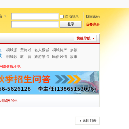
名
自动登录
找回密码
登录
我要注册
快捷导航
象
桐城派
黄梅戏
名人桐城
桐城特产
乡镇
城
桐城歌
教 育
旅游景点
民俗风情
故事
网络健康环境。
桐城网20年
返回列表