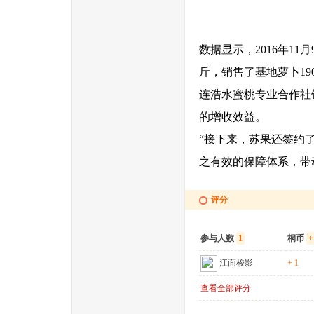
数据显示，2016年1
斤，销售了基地萝卜1
连浩水蜜桃专业合作社
的增收效益。
“接下来，苏果还签约
之有效的保障体系，带
评分
参与人数
1
桐币
+
江面梭影
+ 1
查看全部评分