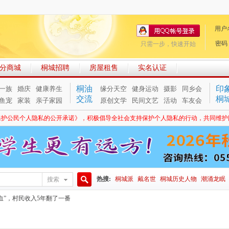
用户
密码
只需一步，快速开始
分商城
桐城招聘
房屋租售
实名认证
桐油
印
一族
婚庆
健康养生
缘分天空
健身运动
摄影
同乡会
交流
桐
鱼宠
家装
亲子家园
原创文学
民间文艺
活动
车友会
保护公民个人隐私的公开承诺》，积极倡导全社会支持保护个人隐私的行动，共同维护
热搜:
桐城派
戴名世
桐城历史人物
潮涌龙眠
搜索
搜
血”，村民收入5年翻了一番