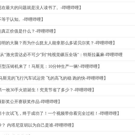
现在最大的问题就是没人读书了。-哔哩哔哩】
不等于认知。-哔哩哔哩】
的真正价值是什么？-哔哩哔哩】
聪明的大脑？而为什么犹太人能拿那么多诺贝尔奖？-哔哩哔哩】
动驾驶从“激光雷达必不可少”到“纯视觉碾压全场”：特斯拉赢麻-哔哩哔哩
的巨型压铸机来了！马斯克：10分钟生产一辆!-哔哩哔哩】
2日 马斯克的飞行汽车试运营 飞的高飞的稳 跑的快-哔哩哔哩】
eX第一枚30手火箭诞生！究竟节省了多少？-哔哩哔哩】
界摄影奖公开赛获奖作品-哔哩哔哩】
第十次试飞，终于成功了！一个视频带你看完全过程！-哔哩哔哩】
？ 内塔尼亚胡以为自己是谁-哔哩哔哩】