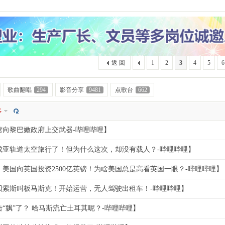
索
返 回
1
2
3
4
5
6
歌曲翻唱
294
影音分享
9481
点歌台
662
多
营向黎巴嫩政府上交武器-哔哩哔哩】
成亚轨道太空旅行了！但为什么这次，却没有载人？-哔哩哔哩】
美国向英国投资2500亿英镑！为啥美国总是高看英国一眼？-哔哩哔哩】
贝索斯叫板马斯克！开始运营，无人驾驶出租车！-哔哩哔哩】
“飘”了？ 哈马斯流亡土耳其呢？-哔哩哔哩】