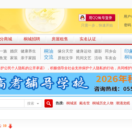
用户
密码
只需一步，快速开始
分商城
桐城招聘
房屋租售
实名认证
桐油
印
一族
婚庆
健康养生
缘分天空
健身运动
摄影
同乡会
交流
桐
鱼宠
家装
亲子家园
原创文学
民间文艺
活动
车友会
保护公民个人隐私的公开承诺》，积极倡导全社会支持保护个人隐私的行动，共同维护
热搜:
桐城派
戴名世
桐城历史人物
潮涌龙眠
搜索
搜
:
10