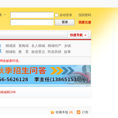
名
自动登录
找回密码
登录
我要注册
快捷导航
象
桐城派
黄梅戏
名人桐城
桐城特产
乡镇
城
桐城歌
教 育
旅游景点
民俗风情
故事
网络健康环境。
桐城网20年
收藏本版
(
4
)
|
订阅