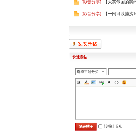
[
影音分享
]
【大英帝国的契
[
影音分享
]
【一网可以捕捞1
快速发帖
选择主题分类
转播给听众
发表帖子