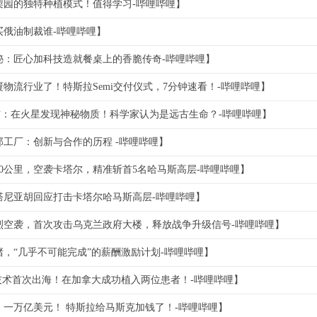
梨园的独特种植模式！值得学习-哔哩哔哩】
买俄油制裁谁-哔哩哔哩】
秘：匠心加科技造就餐桌上的香脆传奇-哔哩哔哩】
物流行业了！特斯拉Semi交付仪式，7分钟速看！-哔哩哔哩】
布：在火星发现神秘物质！科学家认为是远古生命？-哔哩哔哩】
工厂：创新与合作的历程 -哔哩哔哩】
00公里，空袭卡塔尔，精准斩首5名哈马斯高层-哔哩哔哩】
塔尼亚胡回应打击卡塔尔哈马斯高层-哔哩哔哩】
烈空袭，首次攻击乌克兰政府大楼，释放战争升级信号-哔哩哔哩】
，“几乎不可能完成”的薪酬激励计划-哔哩哔哩】
技术首次出海！在加拿大成功植入两位患者！-哔哩哔哩】
：一万亿美元！ 特斯拉给马斯克加钱了！-哔哩哔哩】