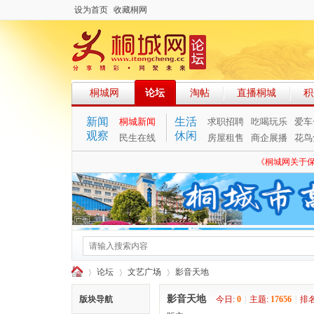
设为首页
收藏桐网
桐城网
论坛
淘帖
直播桐城
积
新闻
生活
桐城新闻
求职招聘
吃喝玩乐
爱车
观察
休闲
民生在线
房屋租售
商企展播
花鸟
《桐城网关于
论坛
文艺广场
影音天地
影音天地
版块导航
今日:
0
|
主题:
17656
|
排名