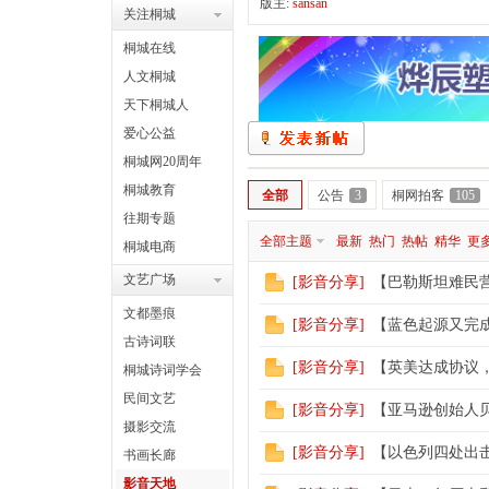
版主:
sansan
关注桐城
桐
»
›
›
桐城在线
人文桐城
天下桐城人
爱心公益
桐城网20周年
桐城教育
全部
公告
3
桐网拍客
105
往期专题
全部主题
最新
热门
热帖
精华
更
城
桐城电商
文艺广场
[
影音分享
]
【巴勒斯坦难民
文都墨痕
[
影音分享
]
【蓝色起源又完
古诗词联
[
影音分享
]
【英美达成协议，
桐城诗词学会
民间文艺
[
影音分享
]
【亚马逊创始人
摄影交流
[
影音分享
]
【以色列四处出击
书画长廊
网
影音天地