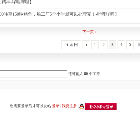
约精神-哔哩哔哩】
00吨至150吨鳕鱼，船工厂5个小时就可以处理完！-哔哩哔哩】
下一页 »
返 回
1
2
3
4
5
6
还可输入
80
个字符
您需要登录后才可以发帖
登录
|
我要注册