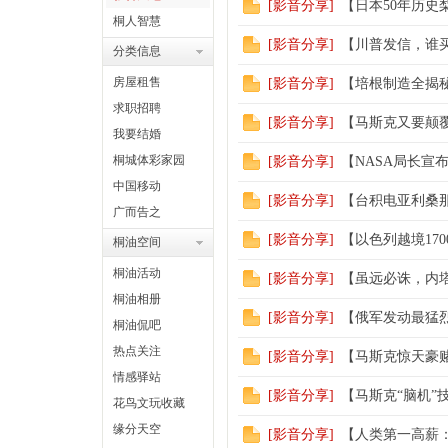
[
影音分享
]
【日本50年历史
桐人智慧
[
影音分享
]
【川普发信，谁
分类信息
房屋租售
[
影音分享
]
【培根制造全揭
求职招聘
[
影音分享
]
【马斯克又要颠覆
我要结婚
桐城体彩家园
[
影音分享
]
【NASA局长宣
中国移动
[
影音分享
]
【台积电亚利桑那
广而告之
[
影音分享
]
【以色列越境17
桐油空间
桐油活动
[
影音分享
]
【虽远必诛，内
桐油相册
[
影音分享
]
【俄军发动最猛
桐油侃吧
热点关注
[
影音分享
]
【马斯克惊天豪赌
情感驿站
[
影音分享
]
【马斯克“脑机”
花鸟文玩收藏
缘分天空
[
影音分享
]
【人类第一高薪