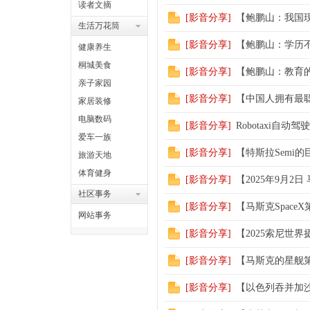
读者文摘
[
影音分享
]
【鲍鹏山：我国
生活万花筒
[
影音分享
]
【鲍鹏山：学历
健康养生
桐城美食
[
影音分享
]
【鲍鹏山：教育
亲子家园
[
影音分享
]
【中国人拥有最
家居装修
电脑数码
[
影音分享
]
Robotaxi自
爱车一族
[
影音分享
]
【特斯拉Semi
旅游天地
体育健身
[
影音分享
]
【2025年9月
社区事务
[
影音分享
]
【马斯克Spac
网站事务
[
影音分享
]
【2025索尼世
[
影音分享
]
【马斯克的星舰
[
影音分享
]
【以色列吞并加沙